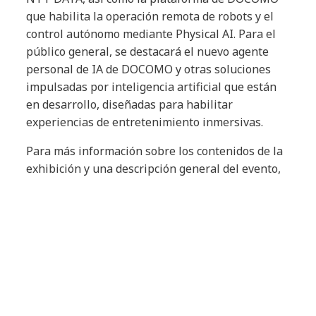
que habilita la operación remota de robots y el
control autónomo mediante Physical AI. Para el
público general, se destacará el nuevo agente
personal de IA de DOCOMO y otras soluciones
impulsadas por inteligencia artificial que están
en desarrollo, diseñadas para habilitar
experiencias de entretenimiento inmersivas.
Para más información sobre los contenidos de la
exhibición y una descripción general del evento,
consulte el anexo y el sitio web especial.
Con su participación en MWC Barcelona 2026,
NTT Group reafirma su compromiso con las
tecnologías ópticas de IOWN para desarrollar
infraestructuras alineadas con un futuro de bajo
consumo energético. Como parte de esta visión,
redoblará sus esfuerzos para aprovechar la