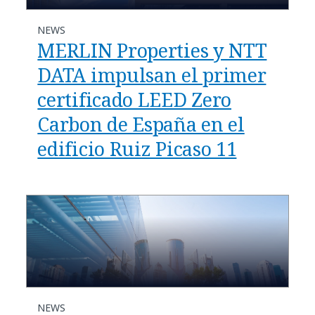
NEWS
MERLIN Properties y NTT
DATA impulsan el primer
certificado LEED Zero
Carbon de España en el
edificio Ruiz Picaso 11
NEWS