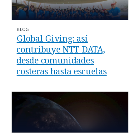
BLOG
Global Giving: así
contribuye NTT DATA,
desde comunidades
costeras hasta escuelas