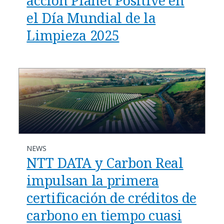
acción Planet Positive en
el Día Mundial de la
Limpieza 2025​
NEWS
NTT DATA y Carbon Real
impulsan la primera
certificación de créditos de
carbono en tiempo cuasi