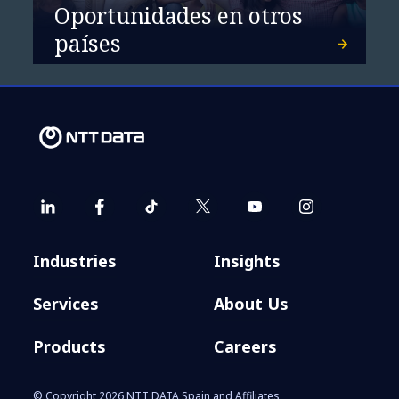
Oportunidades en otros
suministros comerciales
países
con blockchain
Industries
Insights
Services
About Us
Products
Careers
© Copyright 2026 NTT DATA Spain and Affiliates