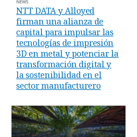
NEWS
NTT DATA y Alloyed
firman una alianza de
capital para impulsar las
tecnologías de impresión
3D en metal y potenciar la
transformación digital y
la sostenibilidad en el
sector manufacturero