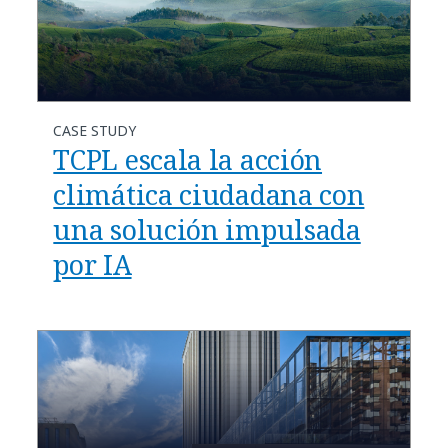
CASE STUDY
TCPL escala la acción
climática ciudadana con
una solución impulsada
por IA