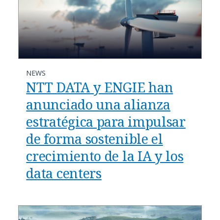
NEWS
NTT DATA y ENGIE han
anunciado una alianza
estratégica para impulsar
de forma sostenible el
crecimiento de la IA y los
data centers