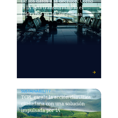
De los datos a la decisión: Cómo
la IA está transformando el
liderazgo en las aerolíneas
SUSTAINABILITY
TCPL escala la acción climática
ciudadana con una solución
impulsada por IA