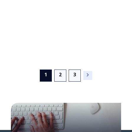
La alianza entre Itaú y NTT DATA
impulsa la democratización de
datos a escala
(current)
1
2
3