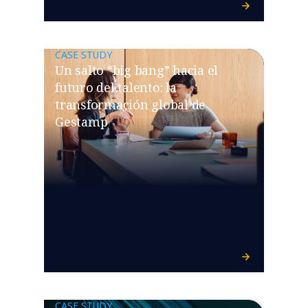
CASE STUDY
Un salto “big bang” hacia el
futuro del talento: la
transformación global de
Gestamp
CASE STUDY