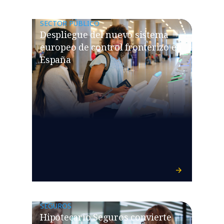
SECTOR PÚBLICO
Despliegue del nuevo sistema
europeo de control fronterizo en
España
SEGUROS
Hipotecario Seguros convierte