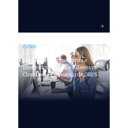
CLOUD
Un centro de soporte a
ciudadanos de confianza e
innovador basado en Genesys
Cloud para Comnexio de ORES