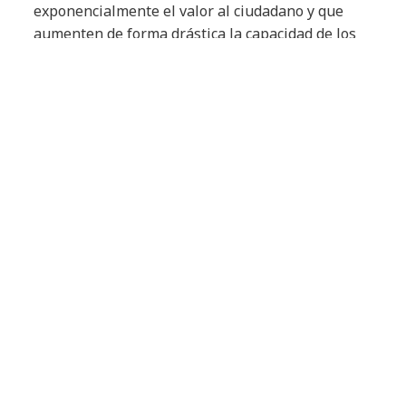
exponencialmente el valor al ciudadano y que
aumenten de forma drástica la capacidad de los
ciudadanos de ser más autónomos en los
procesos de información o necesidad de apoyo
para el acceso a ayudas, prestaciones o derechos
que les correspondan. También resulta clave la
segmentación de personas o empresas usuarias
de la atención con el fin de entender qué canales
son los que más se adecúan a ellos.
Por último, unos modelos de relación escalables,
ya que la pandemia ha servido para entender la
importancia de disponer de modelos de atención
que puedan absorber enormes picos de la
demanda. Todo esto con el objetivo de apoyar la
transformación de las AA. PP poniendo al
ciudadano en el centro de la cuestión. En lo que
respecta al ámbito de las soluciones de everis