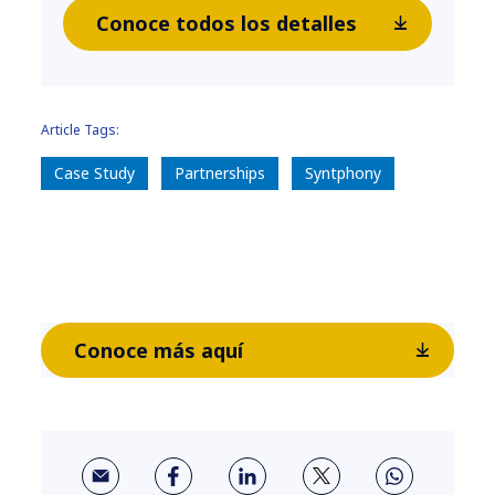
Conoce todos los detalles
Article Tags:
Case Study
Partnerships
Syntphony
Conoce más aquí