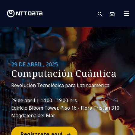
search
Cont
29 DE ABRIL, 2025
Computación Cuántica
Revolución Tecnológica para Latinoamérica
29 de abril | 14:00 - 19:00 hrs.
Edificio Bloom Tower, Piso 16 - Flora Tristán 310,
Magdalena del Mar
Regístrate aquí