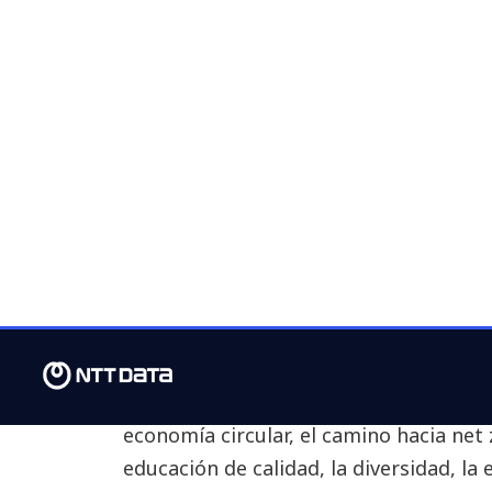
El talento y la diversidad están en 
horas de formación y 32,6% de mujer
puestos ejecutivos.
NTT DATA ha presentado su último
In
muestra el desempeño de la compañía d
abril de 2024 a 31 de marzo de 2025) e
Social and Governance) en Europa y Am
compromiso de fomentar un mundo mej
diverso y una tecnología responsable, l
sostenibilidad de NTT DATA se centran 
por sus grupos de interés. Abarcan área
economía circular, el camino hacia net 
educación de calidad, la diversidad, la e