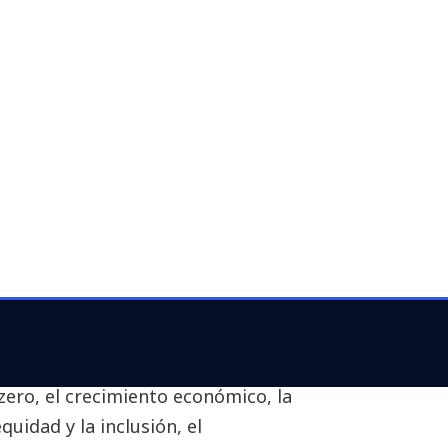
crecimiento: más de 1,6 millones de
es en plantilla, con 30% en
forme de Sostenibilidad
, que
urante el año fiscal 2024 (1º de
n sus objetivos ESG (Environment,
érica Latina. En el marco de su
or a través de un talento más
os objetivos de la estrategia de
en prioridades clave identificadas
s críticas que incluyen la
zero, el crecimiento económico, la
quidad y la inclusión, el