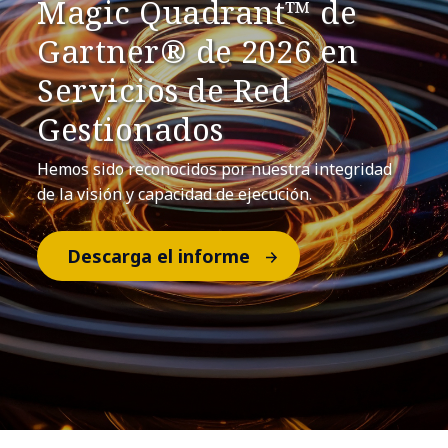
Magic Quadrant™ de
Gartner® de 2026 en
Servicios de Red
Gestionados
Hemos sido reconocidos por nuestra integridad
de la visión y capacidad de ejecución.
Descarga el informe