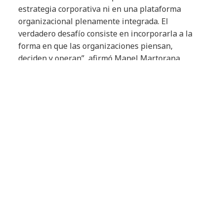
estrategia corporativa ni en una plataforma
organizacional plenamente integrada. El
verdadero desafío consiste en incorporarla a la
forma en que las organizaciones piensan,
deciden y operan”, afirmó Manel Martorana,
Head of Digital Technology Iberia, IO, LATAM &
Consulting in Benelux and France de NTT DATA.
“Permanecer en la fase de experimentación
durante 2026 podría generar una desventaja
estructural irreversible de cara a 2027 y 2028”,
agregó.
Por su parte, Bruno Méndez, CEO de CIONET
España y CIONET Iberoamérica, señaló:
“Iberoamérica no tiene un problema de acceso a
la tecnología de IA. El desafío radica en el
liderazgo ejecutivo, la inversión en las personas
y la gobernanza. La diferenciación competitiva no